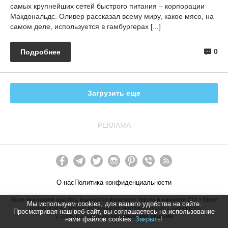
самых крупнейших сетей быстрого питания – корпорации
Макдональдс. Оливер рассказал всему миру, какое мясо, на
самом деле, используется в гамбургерах [...]
0
Подробнее
Загрузить еще
РЕКЛАМА
О нас
Политика конфиденциальности
Если вы нашли ошибку, выделите фрагмент текста и нажмите Ctrl + Enter
Мы используем cookies, для вашего удобства на сайте.
Полное или частичное копирование материалов сайта запрещено.
Просматривая наш веб-сайт, вы соглашаетесь на использование
©
2026
. Разработано
креативными людьми
нами файлов cookies.
Закрыть!