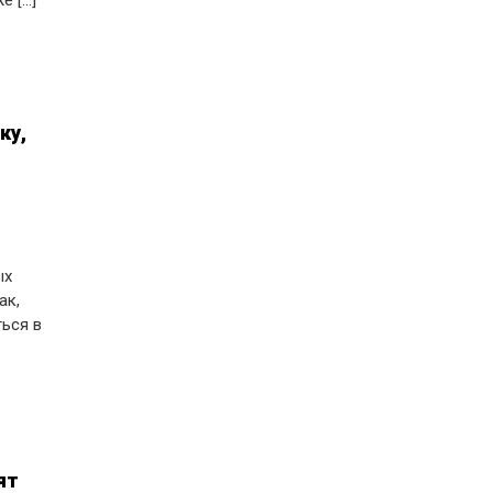
[...]
ку,
ых
ак,
ться в
ят