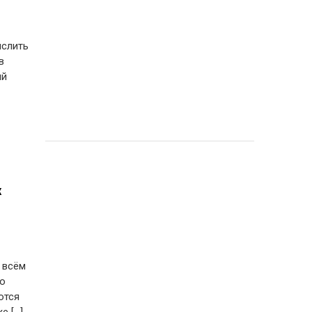
ыслить
в
ый
х
 всём
ко
ются