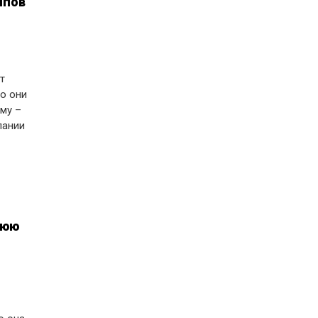
ипов
т
о они
ому –
пании
нюю