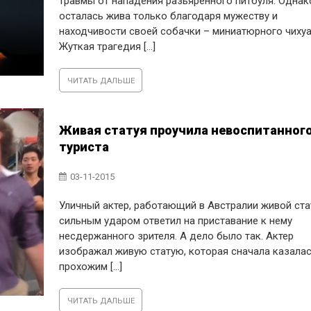
травмы от нападения разьяренного питбуля. Однак
осталась жива только благодаря мужеству и
находчивости своей собачки – миниатюрного чихуа
Жуткая трагедия [...]
ЧИТАТЬ ДАЛЬШЕ
Живая статуя проучила невоспитанног
туриста
03-11-2015
Уличный актер, работающий в Австралии живой ста
сильным ударом ответил на приставание к нему
несдержанного зрителя. А дело было так. Актер
изображал живую статую, которая сначала казала
прохожим [...]
ЧИТАТЬ ДАЛЬШЕ