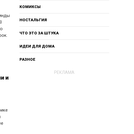
КОМИКСЫ
аинды
НОСТАЛЬГИЯ
В
то
ЧТО ЭТО ЗА ШТУКА
рок.
ИДЕИ ДЛЯ ДОМА
РАЗНОЕ
РЕКЛАМА
и и
рике
й
ее