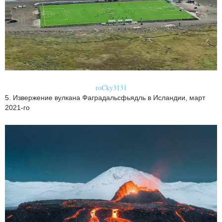
roCky3131
5. Извержение вулкана Фаградальсфьядль в Исландии, март
2021-го