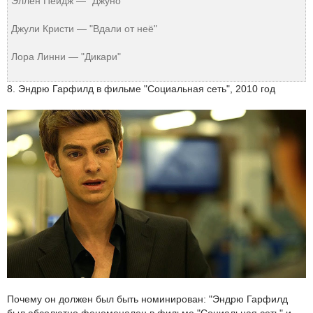
Эллен Пейдж — "Джуно"
Джули Кристи — "Вдали от неё"
Лора Линни — "Дикари"
8. Эндрю Гарфилд в фильме "Социальная сеть", 2010 год
Почему он должен был быть номинирован: "Эндрю Гарфилд
был абсолютно феноменален в фильме "Социальная сеть" и