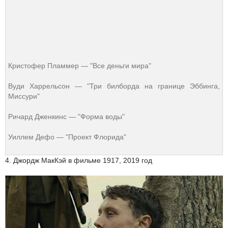
Кристофер Пламмер — "Все деньги мира"
Вуди Харрельсон — "Три билборда на границе Эббинга,
Миссури"
Ричард Дженкинс — "Форма воды"
Уиллем Дефо — "Проект Флорида"
4. Джордж МакКэй в фильме 1917, 2019 год