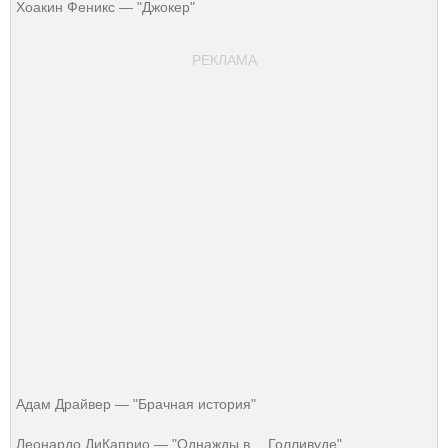
Хоакин Феникс — "Джокер"
РЕКЛАМА
Адам Драйвер — "Брачная история"
Леонардо ДиКаприо — "Однажды в… Голливуде"