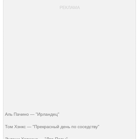
РЕКЛАМА
Аль Пачино — "Ирландец"
Том Хэнкс — "Прекрасный день по соседству"
Энтони Хопкинс — "Два Папы"