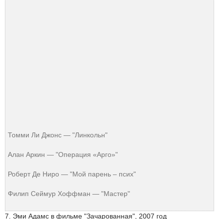
Томми Ли Джонс — "Линкольн"
Алан Аркин — "Операция «Арго»"
Роберт Де Ниро — "Мой парень – псих"
Филип Сеймур Хоффман — "Мастер"
7. Эми Адамс в фильме "Зачарованная", 2007 год