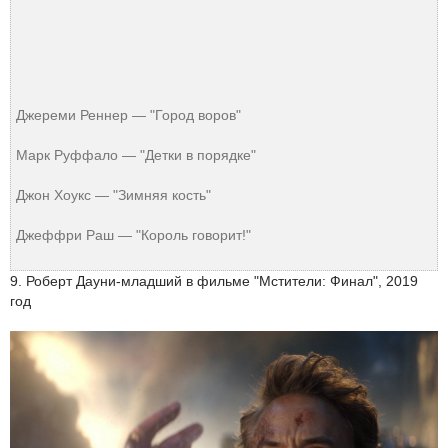
Джереми Реннер — "Город воров"
Марк Руффало — "Детки в порядке"
Джон Хоукс — "Зимняя кость"
Джеффри Раш — "Король говорит!"
9. Роберт Дауни-младший в фильме "Мстители: Финал", 2019
год