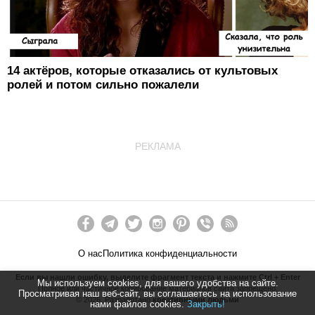
14 актёров, которые отказались от культовых
ролей и потом сильно пожалели
РЕКЛАМА
О нас
Политика конфиденциальности
Если вы нашли ошибку, выделите фрагмент текста и нажмите Ctrl + Enter
Мы используем cookies, для вашего удобства на сайте.
Полное или частичное копирование материалов сайта запрещено.
Просматривая наш веб-сайт, вы соглашаетесь на использование
©
2026
. Разработано
креативными людьми
нами файлов cookies.
Закрыть!