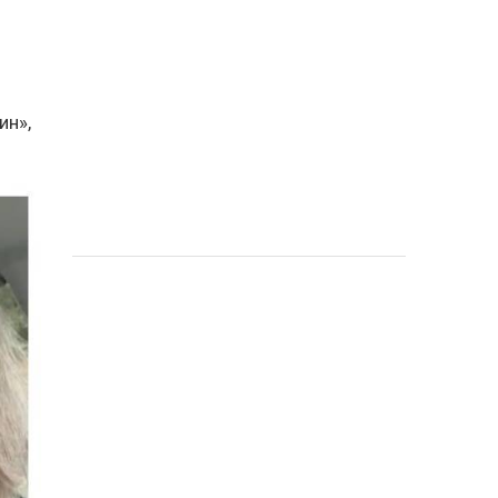
а
ин»,