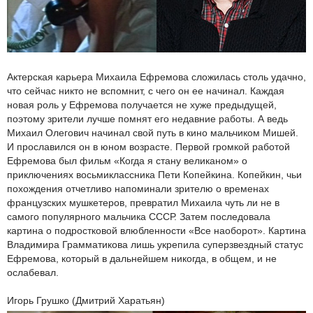
Актерская карьера Михаила Ефремова сложилась столь удачно,
что сейчас никто не вспомнит, с чего он ее начинал. Каждая
новая роль у Ефремова получается не хуже предыдущей,
поэтому зрители лучше помнят его недавние работы. А ведь
Михаил Олегович начинал свой путь в кино мальчиком Мишей.
И прославился он в юном возрасте. Первой громкой работой
Ефремова был фильм «Когда я стану великаном» о
приключениях восьмиклассника Пети Копейкина. Копейкин, чьи
похождения отчетливо напоминали зрителю о временах
французских мушкетеров, превратил Михаила чуть ли не в
самого популярного мальчика СССР. Затем последовала
картина о подростковой влюбленности «Все наоборот». Картина
Владимира Грамматикова лишь укрепила суперзвездный статус
Ефремова, который в дальнейшем никогда, в общем, и не
ослабевал.
Игорь Грушко (Дмитрий Харатьян)