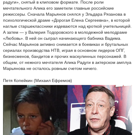
радуги», снятый в клиповом формате. После роли
мечтательного Алика его заметили главные российские
режиссеры. Сначала Марьянов снялся у Эльдара Рязанова в
психологической драме «Дорогая Елена Сергеевна», в которой
наглые старшеклассники издеваются над кроткой учительницей.
А затем — у Валерия Тодоровского в молодежной мелодраме
«Любовь». В ней он сыграл начинающего бабника Вадима.
Сейчас Марьянов активно снимается в боевиках и брутальных
сериалах производства НТВ, играя в основном лидеров ОПГ,
бизнесменов, бандитов и прочих маскулинных персонажей. В
общем, от нежного мечтателя Алика Радуги в актерском амплуа
Марьянова не осталось ровным счетом ничего.
Петя Копейкин (Михаил Ефремов)