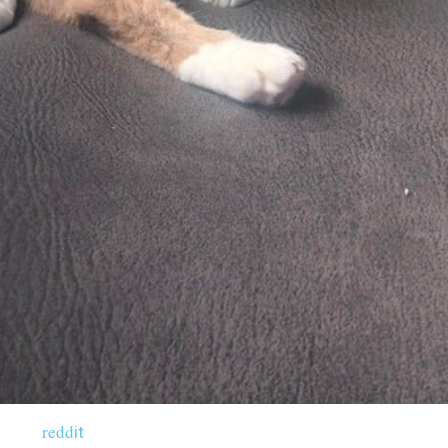
redd
it