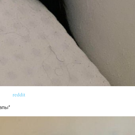
reddit
лапы"