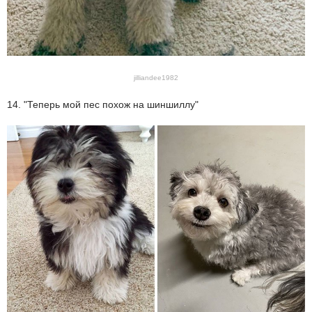
jilliandee1982
14. "Теперь мой пес похож на шиншиллу"