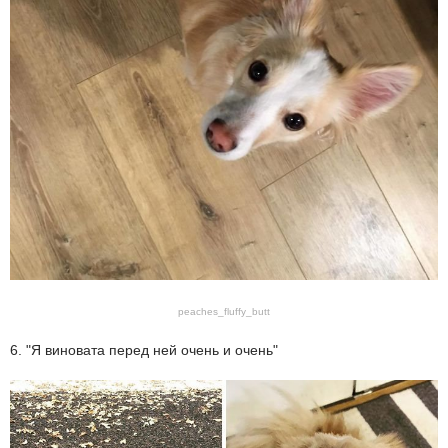
peaches_fluffy_butt
6. "Я виновата перед ней очень и очень"