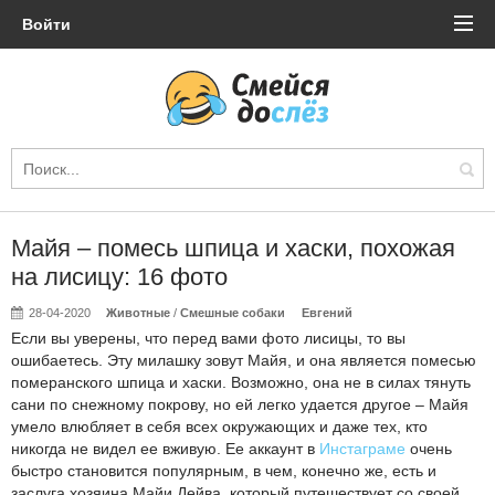
Войти
Майя – помесь шпица и хаски, похожая
на лисицу: 16 фото
28-04-2020
Животные
/
Смешные собаки
Евгений
Если вы уверены, что перед вами фото лисицы, то вы
ошибаетесь. Эту милашку зовут Майя, и она является помесью
померанского шпица и хаски. Возможно, она не в силах тянуть
сани по снежному покрову, но ей легко удается другое – Майя
умело влюбляет в себя всех окружающих и даже тех, кто
никогда не видел ее вживую. Ее аккаунт в
Инстаграме
очень
быстро становится популярным, в чем, конечно же, есть и
заслуга хозяина Майи Дейва, который путешествует со своей