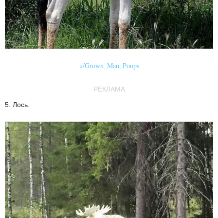
u/Grown_Man_Poops
РЕКЛАМА
5. Лось.