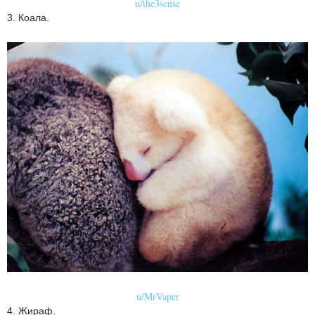
u/the3sense
3. Коала.
u/MrVaper
4. Жираф.