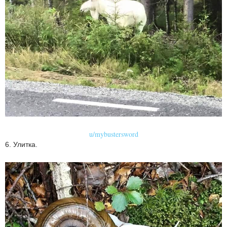
u/mybustersword
6. Улитка.