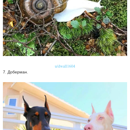
u/dwall1604
7. Доберман.