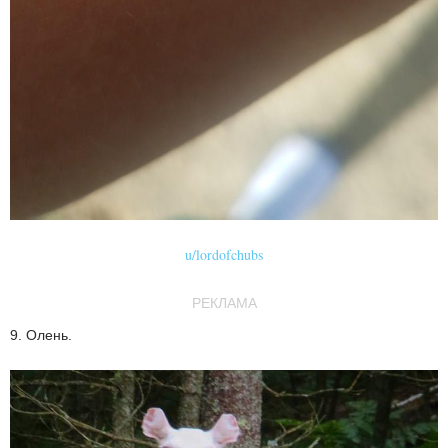
u/lordofchubs
РЕКЛАМА
9. Олень.