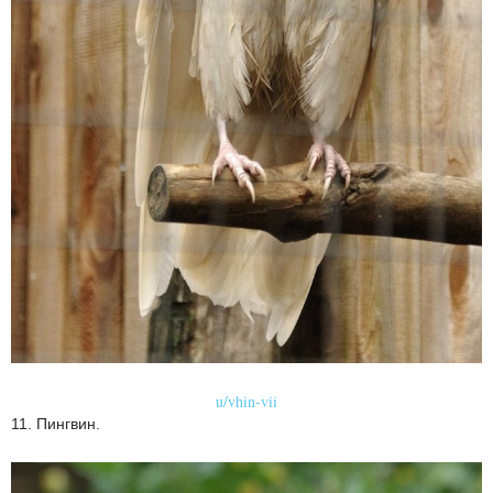
u/vhin-vii
11. Пингвин.