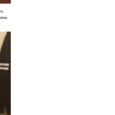
е,
чень