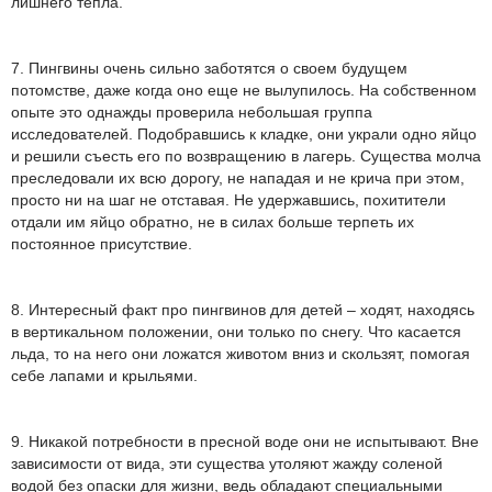
лишнего тепла.
7. Пингвины очень сильно заботятся о своем будущем
потомстве, даже когда оно еще не вылупилось. На собственном
опыте это однажды проверила небольшая группа
исследователей. Подобравшись к кладке, они украли одно яйцо
и решили съесть его по возвращению в лагерь. Существа молча
преследовали их всю дорогу, не нападая и не крича при этом,
просто ни на шаг не отставая. Не удержавшись, похитители
отдали им яйцо обратно, не в силах больше терпеть их
постоянное присутствие.
8. Интересный факт про пингвинов для детей – ходят, находясь
в вертикальном положении, они только по снегу. Что касается
льда, то на него они ложатся животом вниз и скользят, помогая
себе лапами и крыльями.
9. Никакой потребности в пресной воде они не испытывают. Вне
зависимости от вида, эти существа утоляют жажду соленой
водой без опаски для жизни, ведь обладают специальными