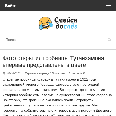
Войти
Фото открытия гробницы Тутанхамона
впервые представлены в цвете
20-06-2020
Страны и города
/
Фото дня
Anastasia Po
Открытие гробницы фараона Тутанхамона в 1922 году
экспедицией ученого Говарда Картера стало настоящей
сенсацией по многим причинам. Во-первых, до того многие
историки вообще сомневались в существовании этого фараона.
Во-вторых, эта гробница оказалась почти нетронутой
грабителями, пусть и не такой большой, как другие. Что
говорить, то событие вернуло интерес масс к истории Древнего
Египта, а еще к "мистическим" смертям участников экспедиции.