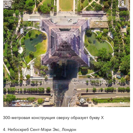
300-метровая конструкция сверху образует букву Х
4. Небоскреб Сент-Мэри Экс, Лондон