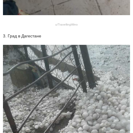
u/TravellingWino
3. Град в Дагестане