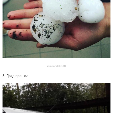
karagandakz001
8. Град прошел