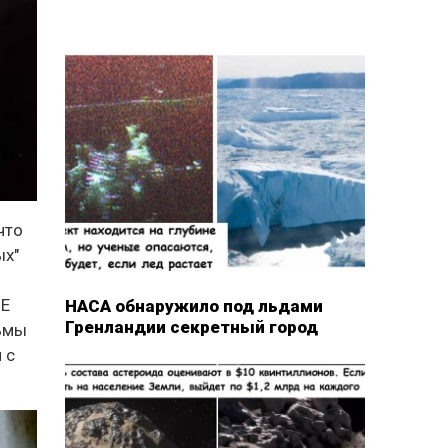
что
ых"
НЕ
НАСА обнаружило под льдами
Гренландии секретный город
льмы
 с