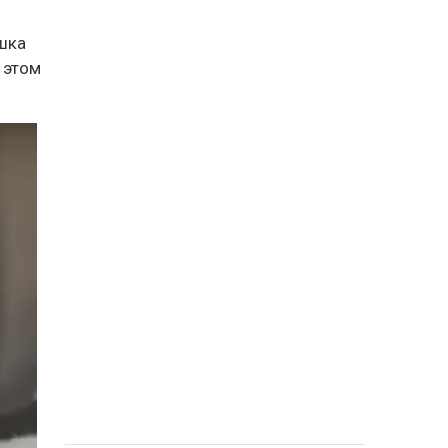
ошка
 этом