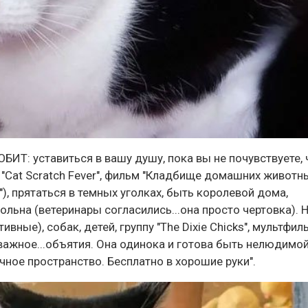
БИТ: уставиться в вашу душу, пока вы не почувствуете, 
"Cat Scratch Fever", фильм "Кладбище домашних животн
"), прятаться в темных уголках, быть королевой дома,
льна (ветеринары согласились...она просто чертовка). 
ивные), собак, детей, группу "The Dixie Chicks", мультфи
важное...объятия. Она одинока и готова быть нелюдимой
ое пространство. Бесплатно в хорошие руки".