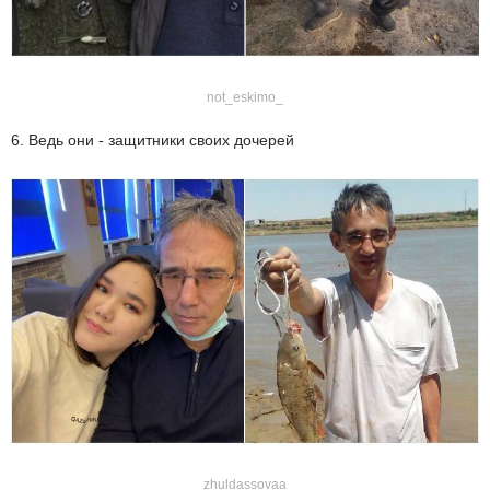
not_eskimo_
6. Ведь они - защитники своих дочерей
zhuldassovaa