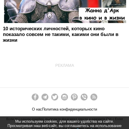
10 исторических личностей, которых кино
показало совсем не такими, какими они были в
жизни
РЕКЛАМА
О нас
Политика конфиденциальности
Если вы нашли ошибку, выделите фрагмент текста и нажмите Ctrl + Enter
Мы используем cookies, для вашего удобства на сайте.
Полное или частичное копирование материалов сайта запрещено.
Просматривая наш веб-сайт, вы соглашаетесь на использование
©
2026
. Разработано
креативными людьми