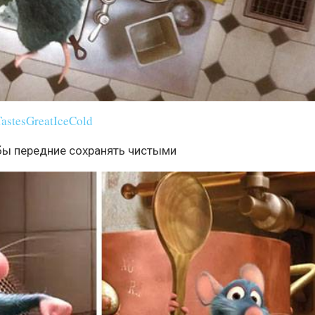
TastesGreatIceCold
обы передние сохранять чистыми