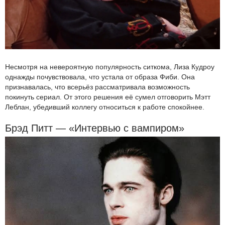
Несмотря на невероятную популярность ситкома, Лиза Кудроу
однажды почувствовала, что устала от образа Фиби. Она
признавалась, что всерьёз рассматривала возможность
покинуть сериал. От этого решения её сумел отговорить Мэтт
Леблан, убедивший коллегу относиться к работе спокойнее.
Брэд Питт — «Интервью с вампиром»