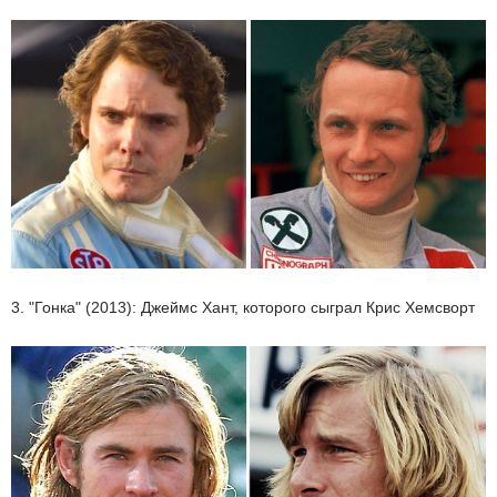
3. "Гонка" (2013): Джеймс Хант, которого сыграл Крис Хемсворт