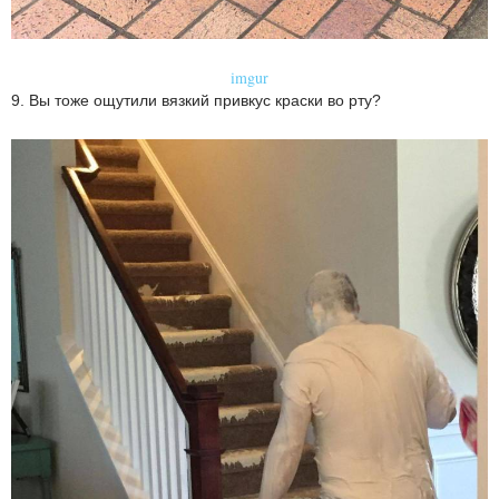
imgur
9. Вы тоже ощутили вязкий привкус краски во рту?