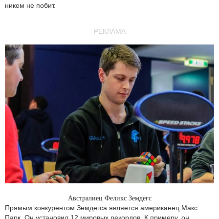
никем не побит.
РЕКЛАМА
Австралиец Феликс Земдегс
Прямым конкурентом Земдегса является американец Макс
Парк. Он установил 12 мировых рекордов. К примеру, он