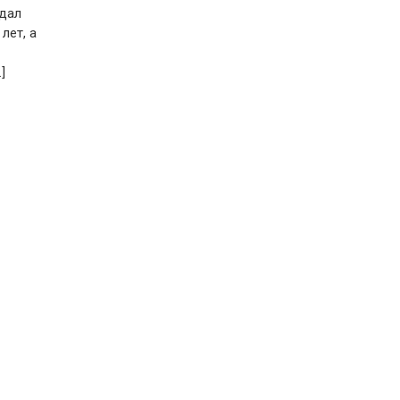
 дал
лет, а
]