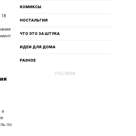
КОМИКСЫ
 18
НОСТАЛЬГИЯ
вания
ЧТО ЭТО ЗА ШТУКА
омент
ИДЕИ ДЛЯ ДОМА
РАЗНОЕ
РЕКЛАМА
ния
 а
те
гль по