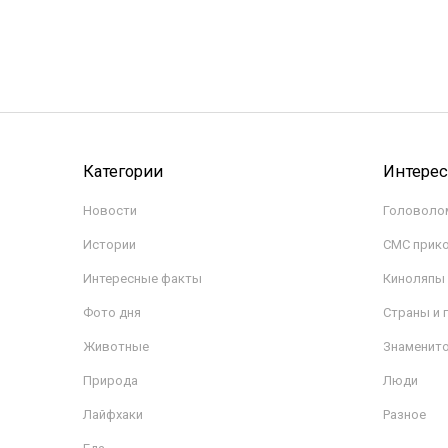
Категории
Интере
Новости
Головоло
Истории
СМС прик
Интересные факты
Киноляпы
Фото дня
Страны и 
Животные
Знаменит
Природа
Люди
Лайфхаки
Разное