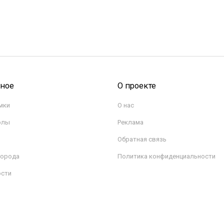
сное
О проекте
мки
О нас
олы
Реклама
Обратная связь
города
Политика конфиденциальности
ости