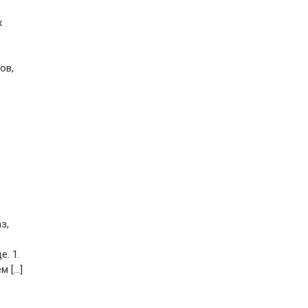
х
ов,
з,
е. 1.
[...]