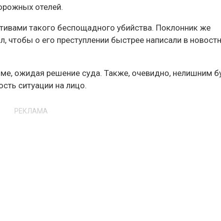
дорожных отелей.
тивами такого беспощадного убийства. Поклонник же
л, чтобы о его преступлении быстрее написали в новост
ме, ожидая решение суда. Также, очевидно, нелишним б
ость ситуации на лицо.
РЕКЛАМА