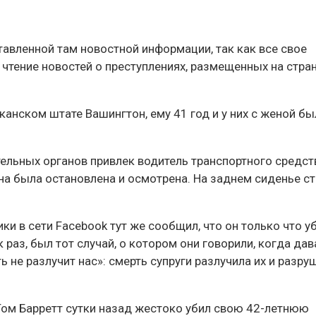
тавленной там новостной информации, так как все свое
 чтение новостей о преступлениях, размещенных на стра
канском штате Вашингтон, ему 41 год и у них с женой б
ельных органов привлек водитель транспортного средст
на была остановлена и осмотрена. На заднем сиденье с
и в сети Facebook тут же сообщил, что он только что у
к раз, был тот случай, о котором они говорили, когда дав
ь не разлучит нас»: смерть супруги разлучила их и разру
 Том Барретт сутки назад жестоко убил свою 42-летнюю