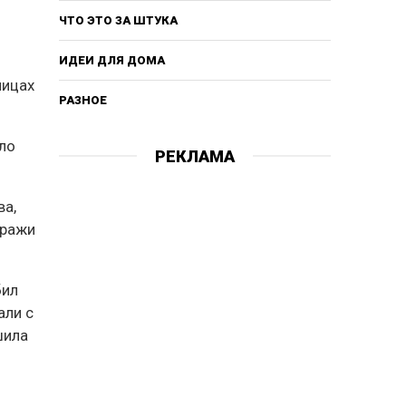
ЧТО ЭТО ЗА ШТУКА
ИДЕИ ДЛЯ ДОМА
ницах
РАЗНОЕ
ыло
РЕКЛАМА
ва,
тражи
бил
али с
шила