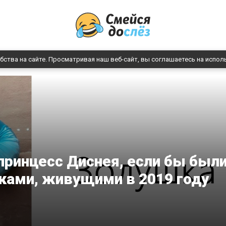
бства на сайте. Просматривая наш веб-сайт, вы соглашаетесь на испол
принцесс Диснея, если бы был
ами, живущими в 2019 году