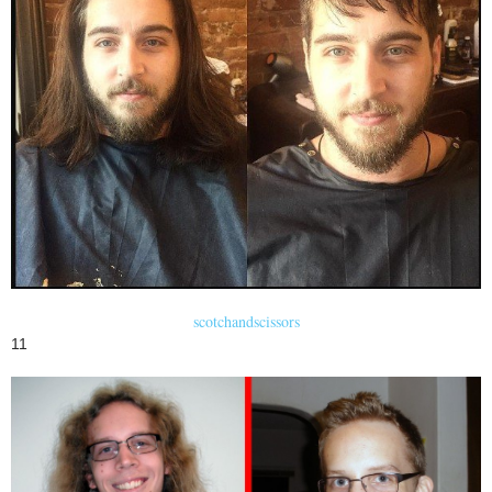
scotchandscissors
11