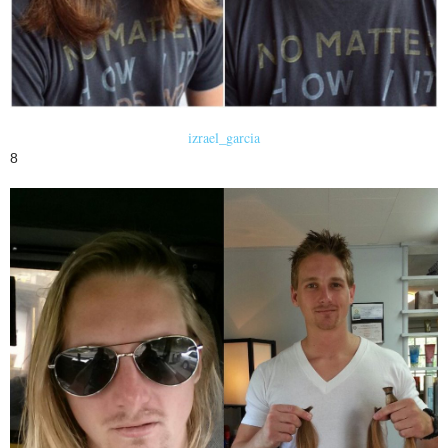
izrael_garcia
8