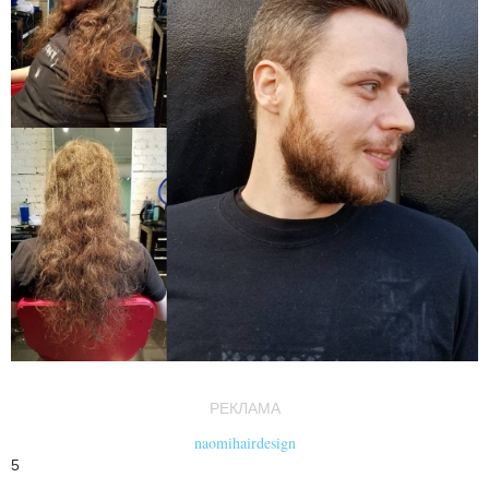
РЕКЛАМА
naomihairdesign
5