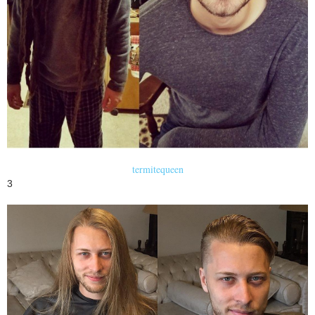
termitequeen
3