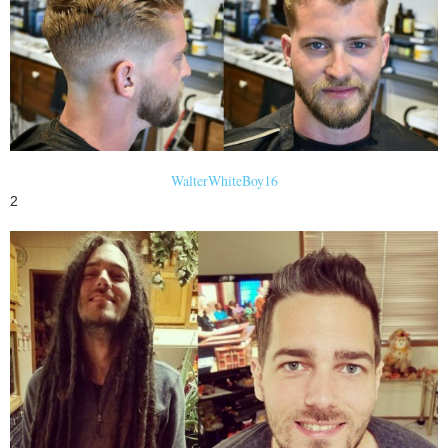
WalterWhiteBoy16
2