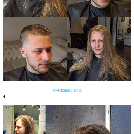
scotchandscissors
4