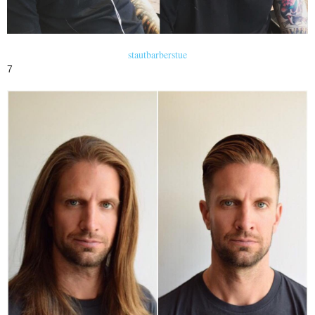
stautbarberstue
7