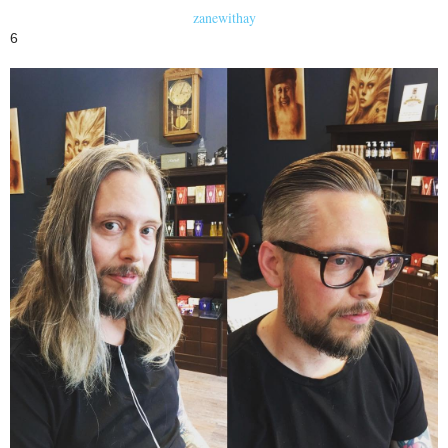
zanewithay
6