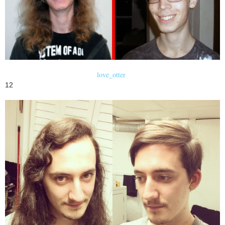
love_otter
12