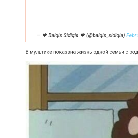
— 🍁 Balqis Sidiqia 🍁 (@balqis_sidiqia)
Febr
В мультике показана жизнь одной семьи с род