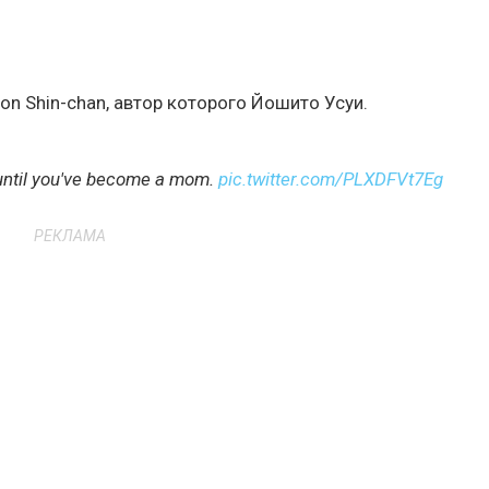
on Shin-chan, автор которого Йошито Усуи.
 until you've become a mom.
pic.twitter.com/PLXDFVt7Eg
РЕКЛАМА