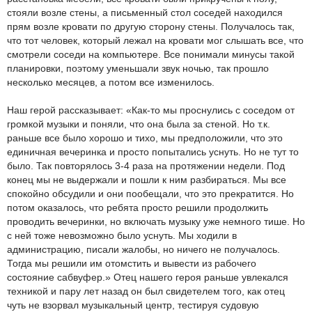
стояли возле стены, а письменный стол соседей находился
прям возле кровати по другую сторону стены. Получалось так,
что тот человек, который лежал на кровати мог слышать все, что
смотрели соседи на компьютере. Все понимали минусы такой
планировки, поэтому уменьшали звук ночью, так прошло
несколько месяцев, а потом все изменилось.
Наш герой рассказывает: «Как-то мы проснулись с соседом от
громкой музыки и поняли, что она была за стеной. Но т.к.
раньше все было хорошо и тихо, мы предположили, что это
единичная вечеринка и просто попытались уснуть. Но не тут то
было. Так повторялось 3-4 раза на протяжении недели. Под
конец мы не выдержали и пошли к ним разбираться. Мы все
спокойно обсудили и они пообещали, что это прекратится. Но
потом оказалось, что ребята просто решили продолжить
проводить вечеринки, но включать музыку уже немного тише. Но
с ней тоже невозможно было уснуть. Мы ходили в
администрацию, писали жалобы, но ничего не получалось.
Тогда мы решили им отомстить и вывести из рабочего
состояние сабвуфер.» Отец нашего героя раньше увлекался
техникой и пару лет назад он был свидетелем того, как отец
чуть не взорвал музыкальный центр, тестируя судовую