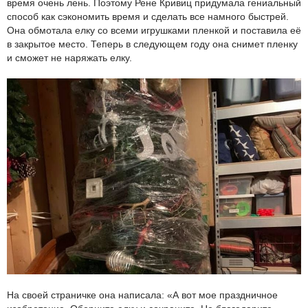
время очень лень. Поэтому Рене Кривиц придумала гениальный
способ как сэкономить время и сделать все намного быстрей.
Она обмотала елку со всеми игрушками пленкой и поставила её
в закрытое место. Теперь в следующем году она снимет пленку
и сможет не наряжать елку.
На своей страничке она написала: «А вот мое праздничное