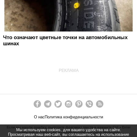
Что означают цветные точки на автомобильных
шинах
РЕКЛАМА
О нас
Политика конфиденциальности
Если вы нашли ошибку, выделите фрагмент текста и нажмите Ctrl + Enter
Мы используем cookies, для вашего удобства на сайте.
Полное или частичное копирование материалов сайта запрещено.
Просматривая наш веб-сайт, вы соглашаетесь на использование
©
2026
. Разработано
креативными людьми