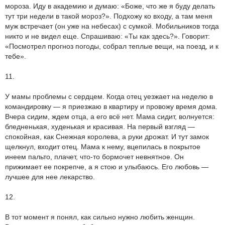
мороза. Иду в академию и думаю: «Боже, что же я буду делать
тут три недели в такой мороз?». Подхожу ко входу, а там меня
муж встречает (он уже на небесах) с сумкой. Мобильников тогда
никто и не видел еще. Спрашиваю: «Ты как здесь?». Говорит:
«Посмотрел прогноз погоды, собрал теплые вещи, на поезд, и к
тебе».
11.
У мамы проблемы с сердцем. Когда отец уезжает на неделю в
командировку — я приезжаю в квартиру и провожу время дома.
Вчера сидим, ждем отца, а его всё нет. Мама сидит, волнуется:
бледненькая, худенькая и красивая. На первый взгляд —
спокойная, как Снежная королева, а руки дрожат. И тут замок
щелкнул, входит отец. Мама к нему, вцепилась в покрытое
инеем пальто, плачет, что-то бормочет невнятное. Он
прижимает ее покрепче, а я стою и улыбаюсь. Его любовь —
лучшее для нее лекарство.
12.
В тот момент я понял, как сильно нужно любить женщин.