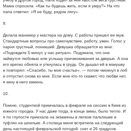
учебу в другой город, папа ходил за ней хвостом весь грустный.
Мама спросила: «Как ты будешь жить, если я умру?» На что
папа ответил: «Я не буду, рядом лягу».
9.
Делала маникюр у мастера на дому. С работы пришел ее муж.
Стандартные вопросы про самочувствие, работу, ужин. Голос у
парня грустный, поникший. Девушка обращается ко мне:
«Подождите 5 минут, у нас ритуал». Подумала, что они
займутся любовью или услышу причмокивания за дверью. А она
его крепко обняла и уткнулась в грудь. Он дышал ей в макушку
и повторял: «Спасибо, ты мое счастье», — потом чмокнул в лоб
и отпустил снова ко мне. Если мне кто-то скажет, что любви нет,
я кину в него камень.
10.
Помню, студенткой примчалась в феврале на сессию в Киев из
южного городка. У нас даже тогда, в конце зимы, было тепло. И
я по глупости приехала на экзамены в легком пальтишке и
туфлях на шпильке. А столица меня встретила на следующий
день настоящей февральской погодой: снег и 26 градусов