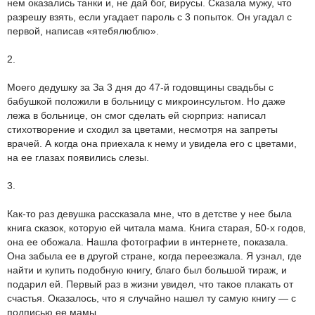
нем оказались танки и, не дай бог, вирусы. Сказала мужу, что
разрешу взять, если угадает пароль с 3 попыток. Он угадал с
первой, написав «ятебялюблю».
2.
Моего дедушку за За 3 дня до 47-й годовщины свадьбы с
бабушкой положили в больницу с микроинсультом. Но даже
лежа в больнице, он смог сделать ей сюрприз: написал
стихотворение и сходил за цветами, несмотря на запреты
врачей. А когда она приехала к нему и увидела его с цветами,
на ее глазах появились слезы.
3.
Как-то раз девушка рассказала мне, что в детстве у нее была
книга сказок, которую ей читала мама. Книга старая, 50-х годов,
она ее обожала. Нашла фотографии в интернете, показала.
Она забыла ее в другой стране, когда переезжала. Я узнал, где
найти и купить подобную книгу, благо был большой тираж, и
подарил ей. Первый раз в жизни увидел, что такое плакать от
счастья. Оказалось, что я случайно нашел ту самую книгу — с
подписью ее мамы.