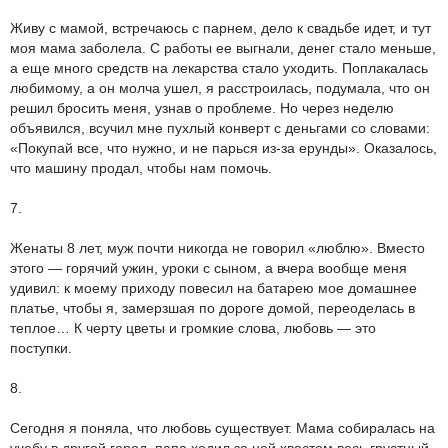
Живу с мамой, встречаюсь с парнем, дело к свадьбе идет, и тут
моя мама заболела. С работы ее выгнали, денег стало меньше,
а еще много средств на лекарства стало уходить. Поплакалась
любимому, а он молча ушел, я расстроилась, подумала, что он
решил бросить меня, узнав о проблеме. Но через неделю
объявился, всучил мне пухлый конверт с деньгами со словами:
«Покупай все, что нужно, и не парься из-за ерунды». Оказалось,
что машину продал, чтобы нам помочь.
7.
Женаты 8 лет, муж почти никогда не говорил «люблю». Вместо
этого — горячий ужин, уроки с сыном, а вчера вообще меня
удивил: к моему приходу повесил на батарею мое домашнее
платье, чтобы я, замерзшая по дороге домой, переоделась в
теплое… К черту цветы и громкие слова, любовь — это
поступки.
8.
Сегодня я поняла, что любовь существует. Мама собиралась на