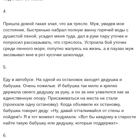
4.
Пришла домой такая злая, что аж трясло. Муж, увидев мое
состояние, быстренько набрал полную ванну горячей воды с
душистой пеной, усадил меня туда, дал в руки пару уточек и
попросил рассказывать, что стряслось. Устроила бой уточек
среди пенного моря, попутно жалуясь на жизнь, а в паузах муж
засовывал мне в рот кусочки шоколада.
5.
Еду в автобусе. На одной из остановок заходят дедушка и
бабушка. Очень пожилые. И бабушка так мило и крепко
держала своего дедушку за руку, а он за нее ухватился как за
единственную опору. Присаживаться на места не стали
(проехали одну остановку). Когда объявили их остановку,
бабушка говорит деду: «Ну, давай отталкивайся от стены и
пойдем!» Я в тот момент подумала: «Вот бы каждому в старости
найти такую бабушку или дедушку, которые поддержат».
6.