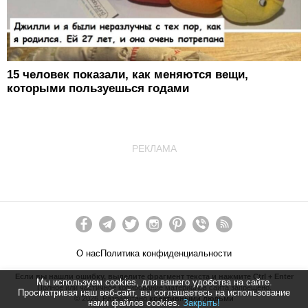
15 человек показали, как меняются вещи,
которыми пользуешься годами
РЕКЛАМА
О нас
Политика конфиденциальности
Если вы нашли ошибку, выделите фрагмент текста и нажмите Ctrl + Enter
Мы используем cookies, для вашего удобства на сайте.
Полное или частичное копирование материалов сайта запрещено.
Просматривая наш веб-сайт, вы соглашаетесь на использование
©
2026
. Разработано
креативными людьми
нами файлов cookies.
Закрыть!