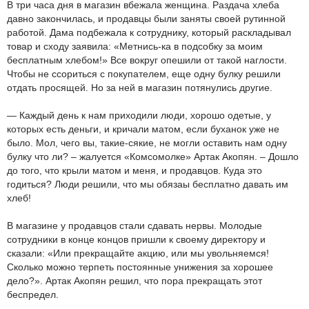
В три часа дня в магазин вбежала женщина. Раздача хлеба
давно закончилась, и продавцы были заняты своей рутинной
работой. Дама подбежала к сотруднику, который раскладывал
товар и сходу заявила: «Метнись-ка в подсобку за моим
бесплатным хлебом!» Все вокруг опешили от такой наглости.
Чтобы не ссориться с покупателем, еще одну булку решили
отдать просящей. Но за ней в магазин потянулись другие.
— Каждый день к нам приходили люди, хорошо одетые, у
которых есть деньги, и кричали матом, если буханок уже не
было. Мол, чего вы, такие-сякие, не могли оставить нам одну
булку что ли? – жалуется «Комсомолке» Артак Акопян. – Дошло
до того, что крыли матом и меня, и продавцов.
Куда
это
годиться? Люди решили, что мы обязаы бесплатно давать им
хлеб!
В магазине у продавцов стали сдавать нервы. Молодые
сотрудники в конце концов пришли к своему директору и
сказали: «Или прекращайте акцию, или мы увольняемся!
Сколько можно терпеть постоянные унижения за хорошее
дело?». Артак Акопян решил, что пора прекращать этот
беспредел.