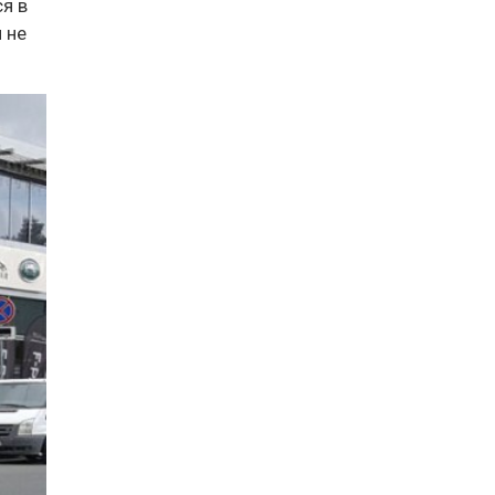
я в
 не