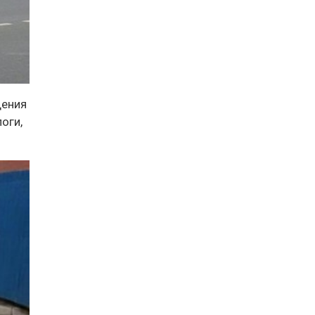
дения
оги,