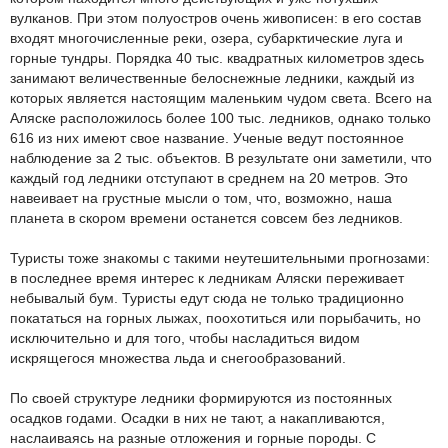
вулканов. При этом полуостров очень живописен: в его состав
входят многочисленные реки, озера, субарктические луга и
горные тундры. Порядка 40 тыс. квадратных километров здесь
занимают величественные белоснежные ледники, каждый из
которых является настоящим маленьким чудом света. Всего на
Аляске расположилось более 100 тыс. ледников, однако только
616 из них имеют свое название. Ученые ведут постоянное
наблюдение за 2 тыс. объектов. В результате они заметили, что
каждый год ледники отступают в среднем на 20 метров. Это
навеивает на грустные мысли о том, что, возможно, наша
планета в скором времени останется совсем без ледников.
Туристы тоже знакомы с такими неутешительными прогнозами:
в последнее время интерес к ледникам Аляски переживает
небывалый бум. Туристы едут сюда не только традиционно
покататься на горных лыжах, поохотиться или порыбачить, но
исключительно и для того, чтобы насладиться видом
искрящегося множества льда и снегообразований.
По своей структуре ледники формируются из постоянных
осадков годами. Осадки в них не тают, а накапливаются,
наслаиваясь на разные отложения и горные породы. С