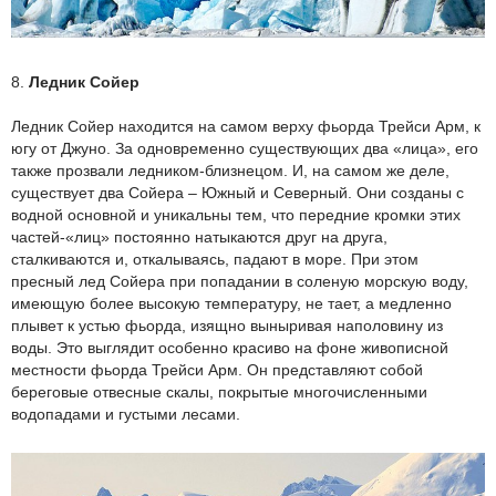
8.
Ледник Сойер
Ледник Сойер находится на самом верху фьорда Трейси Арм, к
югу от Джуно. За одновременно существующих два «лица», его
также прозвали ледником-близнецом. И, на самом же деле,
существует два Сойера – Южный и Северный. Они созданы с
водной основной и уникальны тем, что передние кромки этих
частей-«лиц» постоянно натыкаются друг на друга,
сталкиваются и, откалываясь, падают в море. При этом
пресный лед Сойера при попадании в соленую морскую воду,
имеющую более высокую температуру, не тает, а медленно
плывет к устью фьорда, изящно выныривая наполовину из
воды. Это выглядит особенно красиво на фоне живописной
местности фьорда Трейси Арм. Он представляют собой
береговые отвесные скалы, покрытые многочисленными
водопадами и густыми лесами.