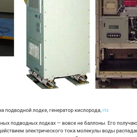
а подводной лодке, генератор кислорода,
rtx
ных подводных лодках — вовсе не баллоны. Его получа
действием электрического тока молекулы воды распад