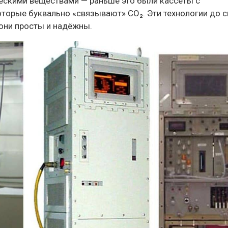
ческими веществами — раньше это были кассеты с
оторые буквально «связывают» CO₂. Эти технологии до с
 они просты и надёжны.