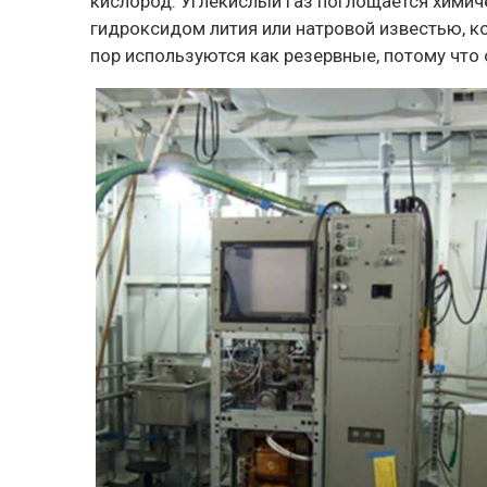
кислород. Углекислый газ поглощается хими
гидроксидом лития или натровой известью, к
пор используются как резервные, потому что