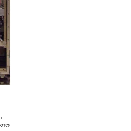
ют
аются