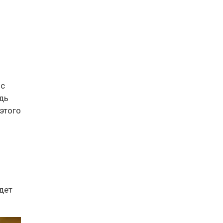
 с
едь
этого
удет