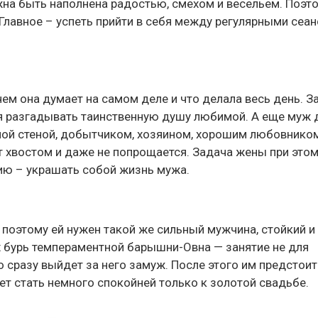
жна быть наполнена радостью, смехом и весельем. Поэт
 Главное – успеть прийти в себя между регулярными сеа
чем она думает на самом деле и что делала весь день. З
ся разгадывать таинственную душу любимой. А еще муж 
ой стеной, добытчиком, хозяином, хорошим любовнико
 хвостом и даже не попрощается. Задача жены при это
ию – украшать собой жизнь мужа.
 поэтому ей нужен такой же сильный мужчина, стойкий и
х бурь темпераментной барышни-Овна — занятие не для
о сразу выйдет за него замуж. После этого им предстоит
ет стать немного спокойней только к золотой свадьбе.