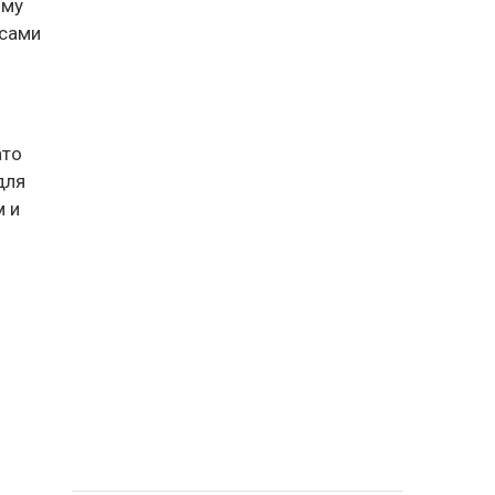
ому
нсами
ато
для
м и
м