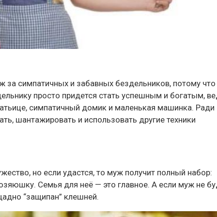
 за симпатичных и забавных бездельников, потому что
дельнику просто придется стать успешным и богатым, в
атьице, симпатичный домик и маленькая машинка. Ради 
ать, шантажировать и использовать другие техники
жество, но если удастся, то муж получит полный набор:
озяюшку. Семья для неё — это главное. А если муж не б
щадно “защипан” клешней.