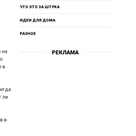
ЧТО ЭТО ЗА ШТУКА
ИДЕИ ДЛЯ ДОМА
РАЗНОЕ
 на
РЕКЛАМА
то
л в
сегда
т ли
в в