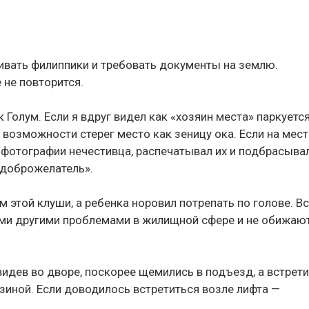
кивать филиппики и требовать документы на землю.
 не повторится.
 Голум. Если я вдруг видел как «хозяин места» паркуется
 возможности стерег место как зеницу ока. Если на мес
л фотографии нечестивца, распечатывал их и подбрасыва
«доброжелатель».
м этой клуши, а ребенка норовил потрепать по голове. В
кими другими проблемами в жилищной сфере и не обижаю
видев во дворе, поскорее щемились в подъезд, а встрети
зиной. Если доводилось встретиться возле лифта —