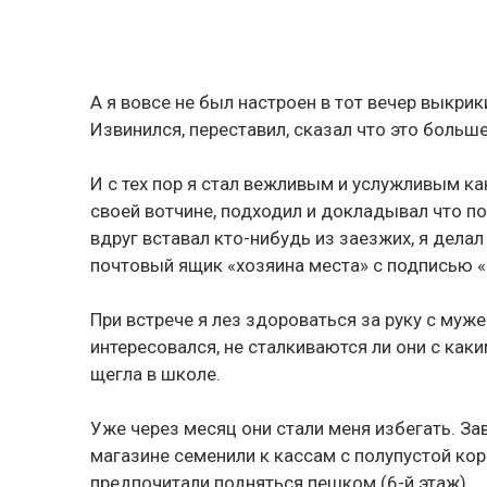
А я вовсе не был настроен в тот вечер выкри
Извинился, переставил, сказал что это больше
И с тех пор я стал вежливым и услужливым как
своей вотчине, подходил и докладывал что по
вдруг вставал кто-нибудь из заезжих, я дела
почтовый ящик «хозяина места» с подписью 
При встрече я лез здороваться за руку с муже
интересовался, не сталкиваются ли они с ка
щегла в школе.
Уже через месяц они стали меня избегать. За
магазине семенили к кассам с полупустой кор
предпочитали подняться пешком (6-й этаж).