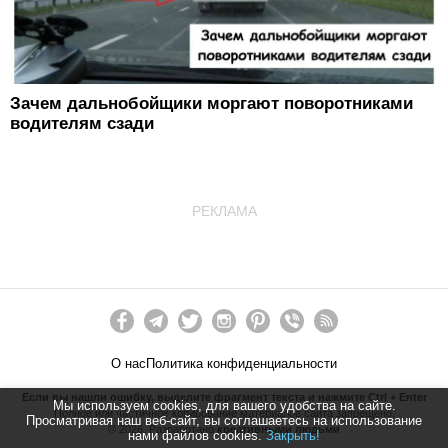
Зачем дальнобойщики моргают поворотниками
водителям сзади
РЕКЛАМА
О нас
Политика конфиденциальности
Если вы нашли ошибку, выделите фрагмент текста и нажмите Ctrl + Enter
Мы используем cookies, для вашего удобства на сайте.
Полное или частичное копирование материалов сайта запрещено.
Просматривая наш веб-сайт, вы соглашаетесь на использование
©
2026
. Разработано
креативными людьми
нами файлов cookies.
Закрыть!