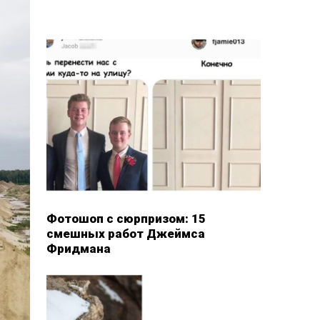
Фотошоп с сюрпризом: 15
смешных работ Джеймса
Фридмана