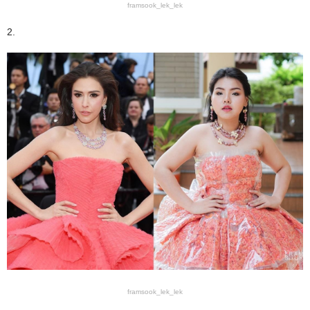
framsook_lek_lek
2.
framsook_lek_lek