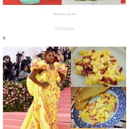
framsook_lek_lek
РЕКЛАМА
9.