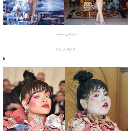
framsook_lek_lek
РЕКЛАМА
5.