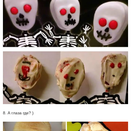
8. А глаза где? )