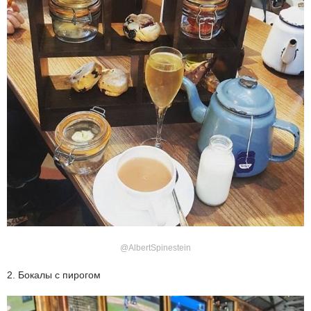
@AlbertSpinestein
2. Бокалы с пирогом