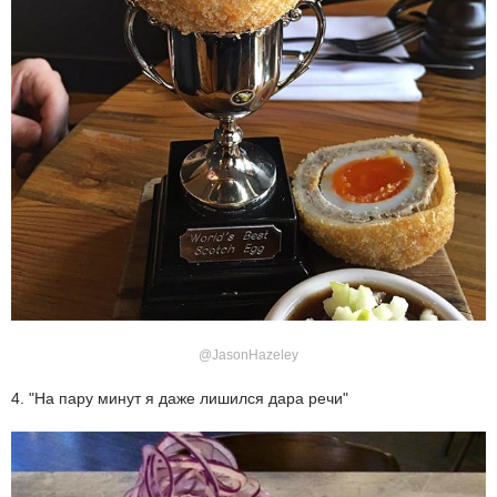
@JasonHazeley
4. "На пару минут я даже лишился дара речи"