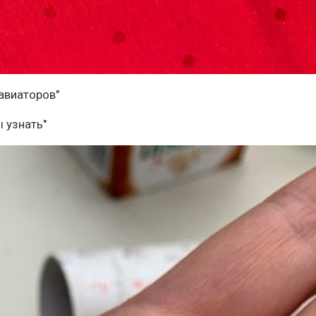
 авиаторов"
ы узнать"