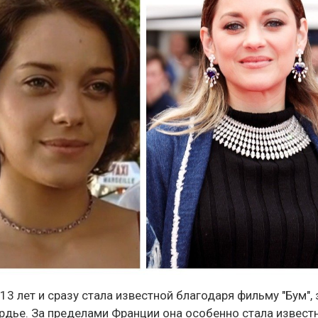
13 лет и сразу стала известной благодаря фильму "Бум",
ардье. За пределами Франции она особенно стала извест