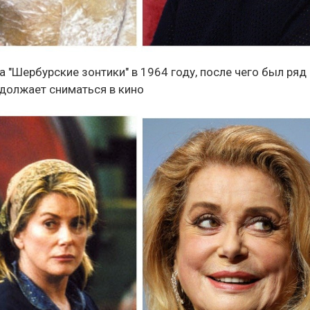
а "Шербурские зонтики" в 1964 году, после чего был ряд
одолжает сниматься в кино