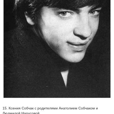
15. Ксения Собчак с родителями Анатолием Собчаком и
Людмилой Нарусовой