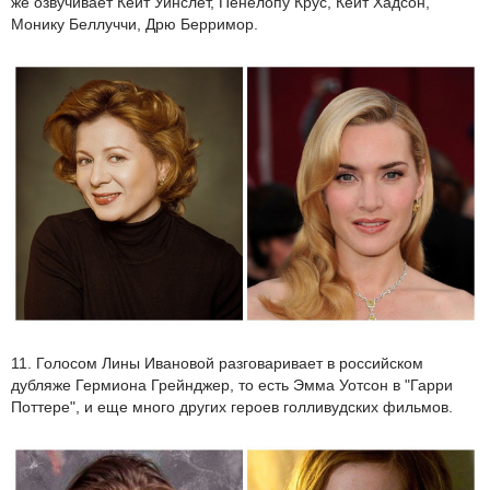
же озвучивает Кейт Уинслет, Пенелопу Крус, Кейт Хадсон,
Монику Беллуччи, Дрю Берримор.
11. Голосом Лины Ивановой разговаривает в российском
дубляже Гермиона Грейнджер, то есть Эмма Уотсон в "Гарри
Поттере", и еще много других героев голливудских фильмов.