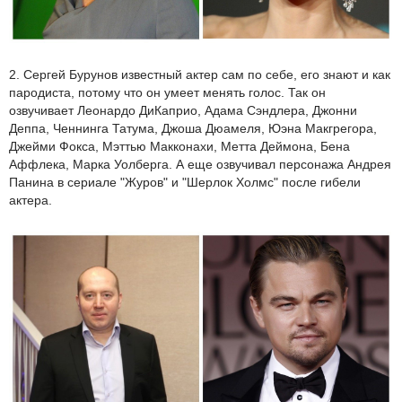
2. Сергей Бурунов известный актер сам по себе, его знают и как
пародиста, потому что он умеет менять голос. Так он
озвучивает Леонардо ДиКаприо, Адама Сэндлера, Джонни
Деппа, Ченнинга Татума, Джоша Дюамеля, Юэна Макгрегора,
Джейми Фокса, Мэттью Макконахи, Метта Деймона, Бена
Аффлека, Марка Уолберга. А еще озвучивал персонажа Андрея
Панина в сериале "Журов" и "Шерлок Холмс" после гибели
актера.