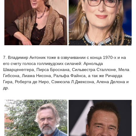
7. Владимир Антоник тоже в озвучивании с конца 1970-х и на
его счету голоса голливудских силачей: Арнольда
Шварценеггера, Пирса Броснана, Сильвестра Сталлоне, Мела
Гибсона, Лиама Нисона, Ральфа Файнса, а так же Ричарда
Гира, Роберта де Ниро, Сэмюэла Л.Джексона, Алена Делона и
др.