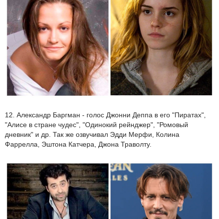
12. Александр Баргман - голос Джонни Деппа в его "Пиратах",
"Алисе в стране чудес", "Одинокий рейнджер", "Ромовый
дневник" и др. Так же озвучивал Эдди Мерфи, Колина
Фаррелла, Эштона Катчера, Джона Траволту.